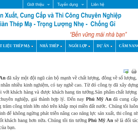
Giới thiệu
Tuyển dụng
Liên hệ
T LIỆU THÉP MẠ
NHÀ THÉP
NGÓI LỢP
DỰ ÁN
CẨM NAN
An
đã xây một đội ngũ cán bộ mạnh về chất lượng, đông về số lượng,
nhân nhiều kinh nghiệm, có tay nghề cao. Từ đó công ty đã xây dựn
ối với khách hàng và được khách hang tin tưởng.Sản phẩm chất lượng 
 chuyên nghiệp, giá thành hợp lý. Đến nay
Phú Mỹ An
đã cung cấp
 trăm công trình lớn nhỏ trên khắp mọi miền đất nước. Chúng tôi luô
ình để không ngừng phát triễn nâng cao năng lực sản xuất, thi công 
à
ốt khách h
ng hơn nữa. Chúng tôi tin tưởng
Phú Mỹ An
sẽ là đối tác
của bạn.