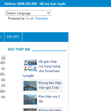
Hotline: 0938.303.949 - Hỗ trợ trực tuyến
Powered by
Translate
G
TIN TỨC
KÈO THÉP MẠ
Hệ giàn thép
 đội
mạ trọng lượng
g uy
nhẹ Smartruss
tốt,
Lysaght
 thi
Khung kèo thép
n nổ
mái ngói 3 lớp
nhằm
Kèo thép mạ 2
 tin
lớp
Khung kèo thép