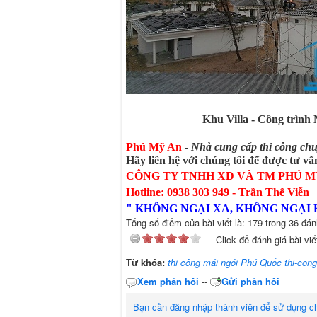
Khu Villa - Công trình
Phú Mỹ An
-
Nhà cung cấp thi công ch
Hãy liên hệ với chúng tôi để được tư vấn
CÔNG TY TNHH XD VÀ TM PHÚ 
Hotline:
0938 303 949
- Trần Thế Viễn
"
KHÔNG NGẠI XA, KHÔNG NGẠI 
Tổng số điểm của bài viết là: 179 trong 36 đán
Click để đánh giá bài viế
Từ khóa:
thi công mái ngói Phú Quốc thi-con
Xem phản hồi
--
Gửi phản hồi
Bạn cần đăng nhập thành viên để sử dụng c