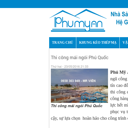
TRANG CHỦ
KHUNG KÈO THÉP MẠ
VẬ
Thi công mái ngói Phú Quốc
Thứ hai - 23/05/2016 21:33
Phú Mỹ 
ngũ công 
tín cao đ
thi công
công hàng
lực hết m
Thi công mái ngói Phú Quốc
phục vụ t
cậy, sự lựa chọn hoàn hảo cho công trình 