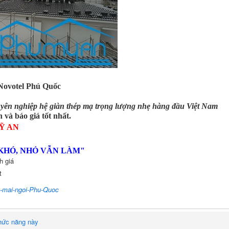
 Novotel Phú Quốc
uyên nghiệp h
ệ giàn thép mạ trọng lượng nhẹ
hàng đầu Việt Nam
 và báo giá tốt nhất.
MỸ AN
KHÓ, NHỎ VẪN LÀM
"
h giá
t
g-mai-ngoi-Phu-Quoc
hức năng này