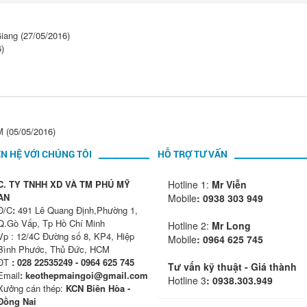
Giang
(27/05/2016)
)
M
(05/05/2016)
ÊN HỆ VỚI CHÚNG TÔI
HỖ TRỢ TƯ VẤN
C. TY TNHH XD VÀ TM PHÚ MỸ
Hotline 1:
Mr Viễn
AN
Mobile
:
0938 303 949
Đ/C
:
491 Lê Quang Định,Phường 1,
Q.Gò Vấp, Tp Hồ Chí Minh
Hotline 2:
Mr Long
Vp : 12/4C Đường số 8, KP4, Hiệp
Mobile
: 0964 625 745
Bình Phước, Thủ Đức, HCM
ĐT
: 028 22535249 - 0964 625 745
Tư vấn kỹ thuật - Giá thành
Email
: keothepmaingoi@gmail.com
Hotline 3
: 0938.303.949
Xưởng cán thép:
KCN Biên Hòa -
Đồng Nai