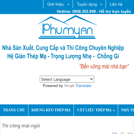
Giới thiệu
Tuyển dụng
Liên hệ
Hotline: 0938.303.949 - Hỗ trợ trực tuyến
Powered by
Translate
TRANG CHỦ
KHUNG KÈO THÉP MẠ
VẬT LIỆU THÉP MẠ
NHÀ T
Thi công mái ngói