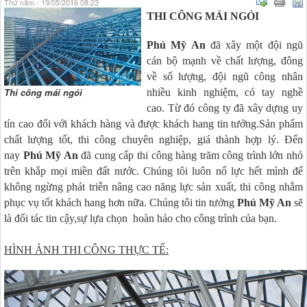
Thứ năm - 19/05/2016 08:23
THI CÔNG MÁI NGÓI
Phú Mỹ An
đã xây một đội ngũ
cán bộ mạnh về chất lượng, đông
về số lượng, đội ngũ công nhân
Thi công mái ngói
nhiều kinh nghiệm, có tay nghề
cao. Từ đó công ty đã xây dựng uy
tín cao đối với khách hàng và được khách hang tin tưởng.Sản phẩm
chất lượng tốt, thi công chuyên nghiệp, giá thành hợp lý. Đến
nay
Phú Mỹ An
đã cung cấp thi công hàng trăm công trình lớn nhỏ
trên khắp mọi miền đất nước. Chúng tôi luôn nổ lực hết mình để
không ngừng phát triễn nâng cao năng lực sản xuất, thi công nhằm
phục vụ tốt khách hang hơn nữa. Chúng tôi tin tưởng
Phú Mỹ An
sẽ
là đối tác tin cậy,sự lựa chọn hoàn hảo cho công trình của bạn.
HÌNH ẢNH THI CÔNG THỰC TẾ: