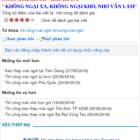
"
KHÔNG NGẠI XA, KHÔNG NGẠI KHÓ, NHỎ VẪN LÀM
"
Tổng số điểm của bài viết là: 140 trong 28 đánh giá
Click để đánh giá bài viết
Từ khóa:
thi công mái ngói thi-cong-mai-ngoi
Xem phản hồi
--
Gửi phản hồi
Bạn cần đăng nhập thành viên để sử dụng chức năng này
Những tin mới hơn
Kèo thép mái ngói tại Tiền Giang
(27/05/2016)
Thi công mái ngói tp hcm
(23/05/2016)
Thi công mái ngói Phú Quốc
(23/05/2016)
Những tin cũ hơn
Thi công mái nhà trọn gói
(19/05/2016)
Thi công kèo thép mái ngói Thủ Đức TP HCM
(05/05/2016)
Thi công kèo thép mái ngói Bà Rịa Vũng Tàu
(05/05/2016)
KÈO THÉP MẠ
Hệ giàn thép mạ trọng lượng nhẹ Smartruss