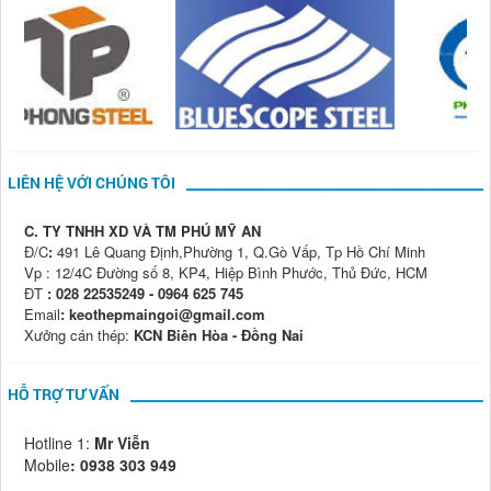
LIÊN HỆ VỚI CHÚNG TÔI
C. TY TNHH XD VÀ TM PHÚ MỸ AN
Đ/C
:
491 Lê Quang Định,Phường 1, Q.Gò Vấp, Tp Hồ Chí Minh
Vp : 12/4C Đường số 8, KP4, Hiệp Bình Phước, Thủ Đức, HCM
ĐT
: 028 22535249 - 0964 625 745
Email
: keothepmaingoi@gmail.com
Xưởng cán thép:
KCN Biên Hòa - Đồng Nai
HỖ TRỢ TƯ VẤN
Hotline 1:
Mr Viễn
Mobile
:
0938 303 949