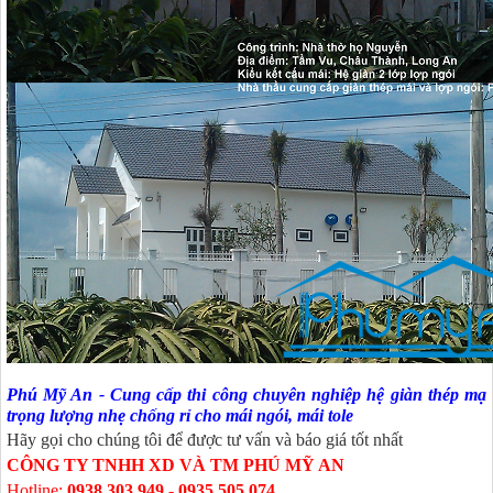
Ph
ú Mỹ An
-
Cung cấp thi công chuyên nghiệp hệ giàn thép mạ
trọng lượng nhẹ chống rỉ cho mái ngói, mái tole
Hãy gọi cho chúng tôi để được tư vấn và báo giá tốt nhất
CÔNG TY TNHH XD VÀ TM PHÚ MỸ AN
Hotline:
0938 303 949
-
0935 505 074