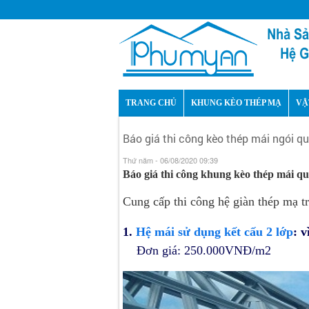
TRANG CHỦ
KHUNG KÈO THÉP MẠ
VẬ
Báo giá thi công kèo thép mái ngói q
Thứ năm - 06/08/2020 09:39
Báo giá thi công khung kèo thép mái q
Cung cấp thi công hệ giàn thép mạ t
1.
Hệ mái sử dụng kết cấu 2 lớp
: 
Đơn giá: 250.000VNĐ/m2