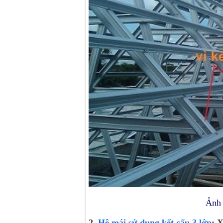
Ảnh 1: Vì kèo C7575
2.
Hệ mái sử dụng kết cấu 3 lớp
: 