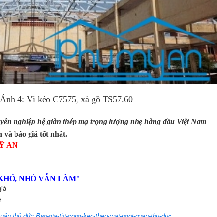
575, xà gồ TS57.60
uyên nghiệp h
ệ giàn thép mạ trọng lượng nhẹ
hàng đầu Việt Nam
 và báo giá tốt nhất.
MỸ AN
KHÓ, NHỎ VẪN LÀM
"
giá
t
quận thủ đức Bao-gia-thi-cong-keo-thep-mai-ngoi-quan-thu-duc