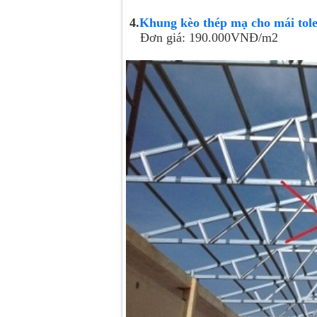
4.
Khung kèo thép mạ cho mái tol
Đơn giá: 190.000VNĐ/m2