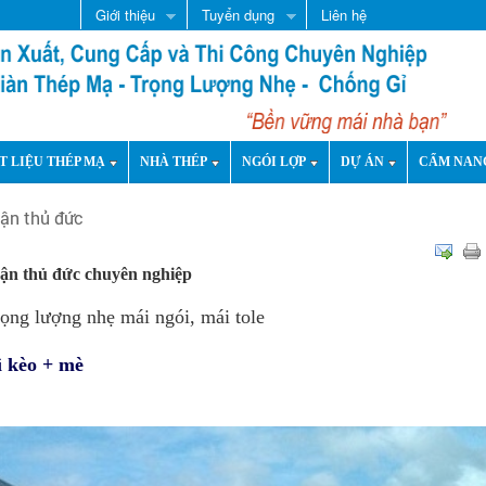
Giới thiệu
Tuyển dụng
Liên hệ
T LIỆU THÉP MẠ
NHÀ THÉP
NGÓI LỢP
DỰ ÁN
CẨM NAN
uận thủ đức
uận thủ đức chuyên nghiệp
rọng lượng nhẹ mái ngói, mái tole
vì kèo + mè