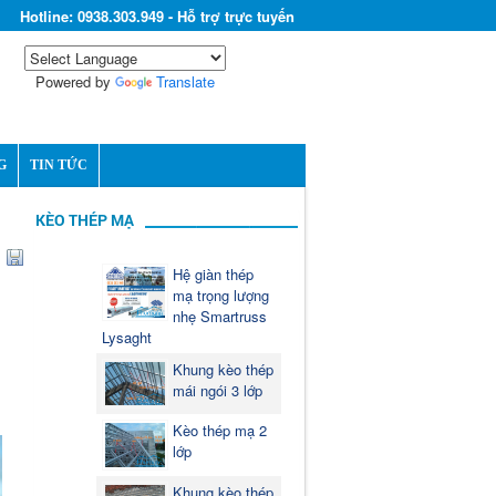
Hotline: 0938.303.949 - Hỗ trợ trực tuyến
Powered by
Translate
G
TIN TỨC
KÈO THÉP MẠ
Hệ giàn thép
mạ trọng lượng
nhẹ Smartruss
Lysaght
Khung kèo thép
mái ngói 3 lớp
Kèo thép mạ 2
lớp
Khung kèo thép