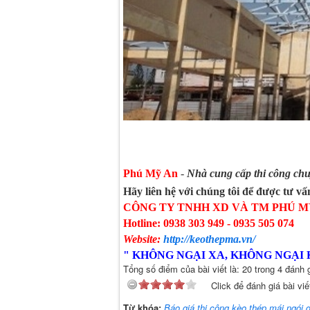
Ảnh 4: Vì kèo C7
Phú Mỹ An
-
Nhà cung cấp thi công ch
Hãy liên hệ với chúng tôi để được tư vấn
CÔNG TY TNHH XD VÀ TM PHÚ 
Hotline:
0938 303 949
- 0935 505 074
Website:
http://keothepma.vn/
"
KHÔNG NGẠI XA, KHÔNG NGẠI 
Tổng số điểm của bài viết là: 20 trong 4 đánh 
Click để đánh giá bài viế
Từ khóa:
Báo giá thi công kèo thép mái ngói 