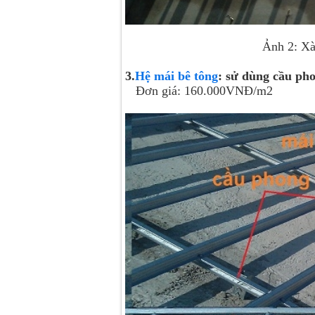
Ảnh 2: Xà gồ C125.20, 
3.
Hệ mái bê tông
: sử dùng cầu ph
Đơn giá: 160.000VNĐ/m2