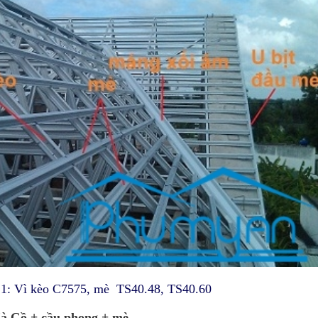
, mè TS40.48, TS40.60
Xà Gồ + cầu phong + mè