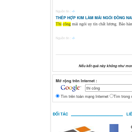
Nguồn tin :
-/-
THÉP HỢP KIM LÀM MÁI NGÓI ĐỒNG NA
Thi
công
mái ngói uy tín chất lượng. Bảo hà
Nguồn tin :
-/-
Nếu kết quả này không như mong
Mở rộng trên Internet :
Tìm trên toàn mạng Internet
Tìm trong 
ĐỐI TÁC
LI