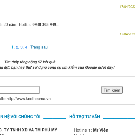
17/04/2023
I
nh 20 năm. Hotline
0938 303 949
...
17/04/2023
1
,
2
,
3
,
4
Trang sau
Tìm thấy tổng cộng 67 kết quả
 đợi, bạn hãy thử sử dụng công cụ tìm kiếm của Google dưới đây!
site http://www.keothepma.vn
ÊN HỆ VỚI CHÚNG TÔI
HỖ TRỢ TƯ VẤN
C. TY TNHH XD VÀ TM PHÚ MỸ
Hotline 1:
Mr Viễn