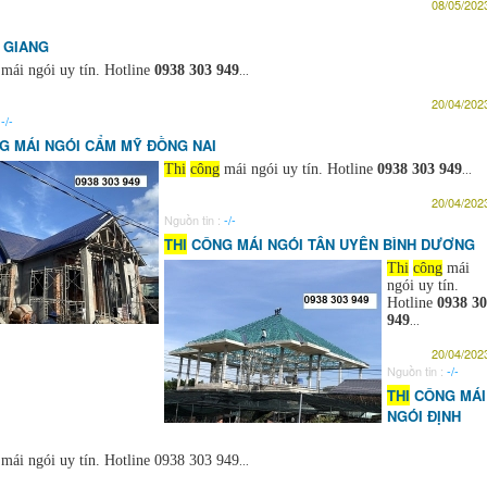
08/05/2023
 GIANG
mái ngói uy tín. Hotline
0938 303 949
...
20/04/2023
:
-/-
 MÁI NGÓI CẨM MỸ ĐỒNG NAI
Thi
công
mái ngói uy tín. Hotline
0938 303 949
...
20/04/2023
Nguồn tin :
-/-
THI
CÔNG MÁI NGÓI TÂN UYÊN BÌNH DƯƠNG
Thi
công
mái
ngói uy tín.
Hotline
0938 3
949
...
20/04/2023
Nguồn tin :
-/-
THI
CÔNG MÁI
NGÓI ĐỊNH
mái ngói uy tín. Hotline 0938 303 949
...