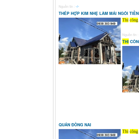
Nguồn tin :
-/-
THÉP HỢP KIM NHẸ LÀM MÁI NGÓI TIỀN
Thi
công
Nguồn tin 
THI
CÔNG
QUÁN ĐỒNG NAI
Thi
công