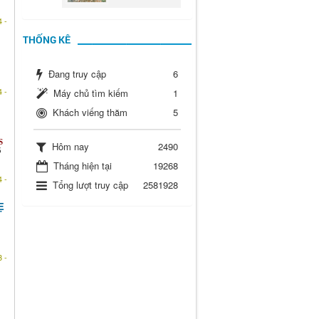
 -
THỐNG KÊ
Đang truy cập
6
 -
Máy chủ tìm kiếm
1
Khách viếng thăm
5
S
Hôm nay
2490
5
Tháng hiện tại
19268
 -
Tổng lượt truy cập
2581928
Ẹ
 -