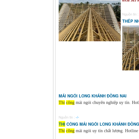
0938 303 
Nguồn tin 
THÉP N
MÁI NGÓI LONG KHÁNH ĐỒNG NAI
Thi
công
mái ngói chuyên nghiệp uy tín. Hot
Nguồn tin :
-/-
THI
CÔNG MÁI NGÓI LONG KHÁNH ĐỒNG
Thi
công
mái ngói uy tín chất lượng. Hotline