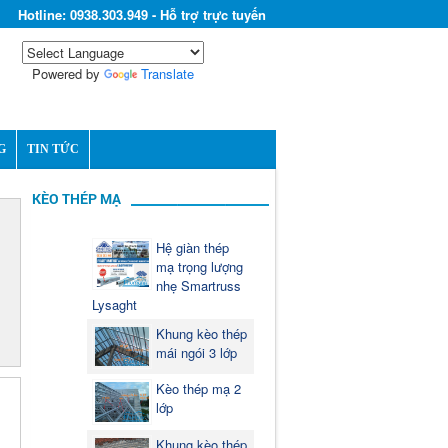
Hotline: 0938.303.949 - Hỗ trợ trực tuyến
Powered by
Translate
G
TIN TỨC
KÈO THÉP MẠ
Hệ giàn thép
mạ trọng lượng
nhẹ Smartruss
Lysaght
Khung kèo thép
mái ngói 3 lớp
Kèo thép mạ 2
lớp
Khung kèo thép