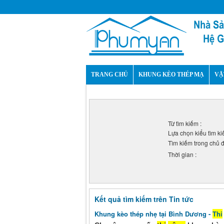
TRANG CHỦ
KHUNG KÈO THÉP MẠ
VẬ
Từ tìm kiếm :
Lựa chọn kiểu tìm ki
Tìm kiếm trong chủ đ
Thời gian :
Kết quả tìm kiếm trên Tin tức
Khung kèo thép nhẹ tại Bình Dương -
Thi