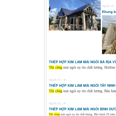
Nguồn tin 
Khung k
THÉP HỢP KIM LÀM MÁI NGÓI BÀ RỊA V
Thi
công
mái ngói uy tín chất lượng. Hotlin
Nguồn tin :
-/-
THÉP HỢP KIM LÀM MÁI NGÓI TÂY NINH
Thi
công
mái ngói uy tín chất lượng. Bảo hà
Nguồn tin :
-/-
THÉP HỢP KIM LÀM MÁI NGÓI BÌNH DƯ
Thi
công
mái ngói uy tín chất lượng. Bảo hành 20 năm..