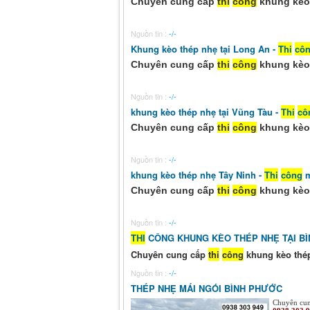
Chuyên cung cấp
thi
công
khung kèo 
Nguồn tin :
-/-
Khung kèo thép nhẹ tại Long An -
Thi
cô
Chuyên cung cấp
thi
công
khung kèo 
Nguồn tin :
-/-
khung kèo thép nhẹ tại Vũng Tàu -
Thi
cô
Chuyên cung cấp
thi
công
khung kèo 
Nguồn tin :
-/-
khung kèo thép nhẹ Tây Ninh -
Thi
công
m
Chuyên cung cấp
thi
công
khung kèo t
Nguồn tin :
-/-
THI
CÔNG KHUNG KÈO THÉP NHẸ TẠI B
Chuyên cung cấp
thi
công
khung kèo thé
Nguồn tin :
-/-
THÉP NHẸ MÁI NGÓI BÌNH PHƯỚC
Chuyên cu