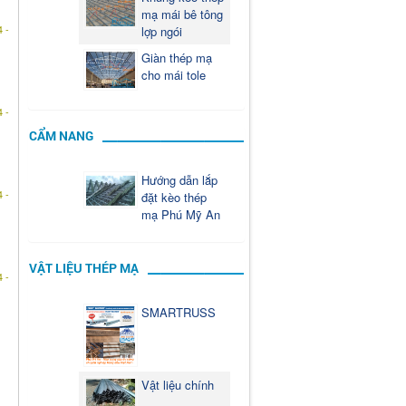
mạ mái bê tông
 -
lợp ngói
Giàn thép mạ
cho mái tole
 -
CẨM NANG
Hướng dẫn lắp
 -
đặt kèo thép
mạ Phú Mỹ An
VẬT LIỆU THÉP MẠ
 -
SMARTRUSS
Vật liệu chính