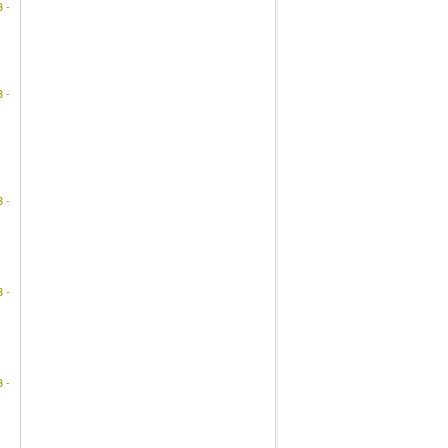
 -
 -
 -
 -
 -