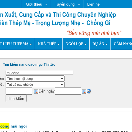
Giới thiệu
Tuyển dụng
Liên hệ
T LIỆU THÉP MẠ
NHÀ THÉP
NGÓI LỢP
DỰ ÁN
CẨM NAN
Tìm kiếm nâng cao mục Tin tức
ếm :
ề :
Đến ngày
công
mái ngói