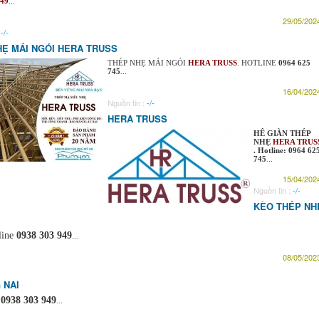
949
...
29/05/2024
:
-/-
HẸ MÁI NGÓI HERA TRUSS
THÉP NHẸ MÁI NGÓI
HERA TRUSS
. HOTLINE
0964 625
745
...
16/04/2024
Nguồn tin :
-/-
HERA TRUSS
HÊ GIÀN THÉP
NHẸ
HERA TRUS
. Hotline: 0964 62
745
...
15/04/2024
Nguồn tin :
-/-
KÈO THÉP NH
line
0938 303 949
...
08/05/2023
 NAI
0938 303 949
...