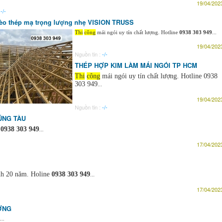
19/04/2023
:
-/-
èo thép mạ trọng lượng nhẹ VISION TRUSS
Thi
công
mái ngói uy tín chất lượng. Hotline
0938 303 949
...
19/04/2023
Nguồn tin :
-/-
THÉP HỢP KIM LÀM MÁI NGÓI TP HCM
Thi
công
mái ngói uy tín chất lượng. Hotline 0938
303 949
...
19/04/2023
Nguồn tin :
-/-
ŨNG TÀU
e
0938 303 949
...
17/04/2023
nh 20 năm. Holine
0938 303 949
...
17/04/2023
ƠNG
..