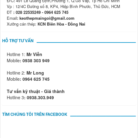
Đ/C
:
491 Lê Quang Định,Phường 1, Q.Gò Vấp, Tp Hồ Chí Minh
Vp : 12/4C Đường số 8, KP4, Hiệp Bình Phước, Thủ Đức, HCM
ĐT
: 028 22535249 - 0964 625 745
Email
: keothepmaingoi@gmail.com
Xưởng cán thép:
KCN Biên Hòa - Đồng Nai
HỖ TRỢ TƯ VẤN
Hotline 1:
Mr Viễn
Mobile
:
0938 303 949
Hotline 2:
Mr Long
Mobile
: 0964 625 745
Tư vấn kỹ thuật - Giá thành
Hotline 3
: 0938.303.949
TÌM CHÚNG TÔI TRÊN FACEBOOK