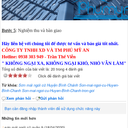
Bước 5
: Nghiệm thu và bàn giao
Hãy liên hệ với chúng tôi để được tư vấn và báo giá tốt nhất.
CÔNG TY TNHH XD VÀ TM PHÚ MỸ AN
Hotline: 0938 303 949 - Trần Thế Viễn
" KHÔNG NGẠI XA, KHÔNG NGẠI KHÓ, NHỎ VẪN LÀM"
Tổng số điểm của bài viết là: 20 trong 4 đánh giá
Click để đánh giá bài viết
Từ khóa:
Sơn mái ngói cũ Huyện Bình Chánh Son-mai-ngoi-cu-Huyen-
Binh-Chanh Son-mai-ngoi-cu-Huyen-Binh-Chanh-tron-goi
Xem phản hồi
--
Gửi phản hồi
Bạn cần đăng nhập thành viên để sử dụng chức năng này
Những tin mới hơn
sơn mái ngói cũ quận 9
(18/04/2020)