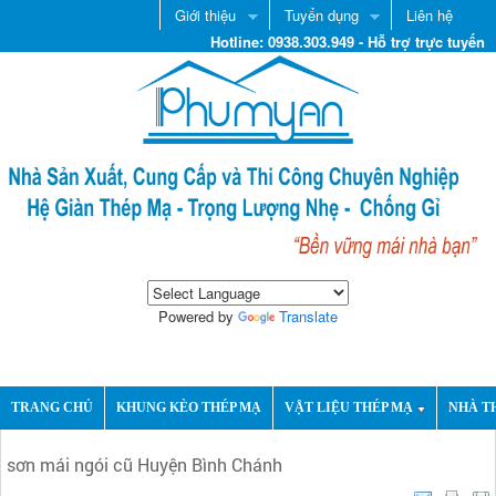
Giới thiệu
Tuyển dụng
Liên hệ
Hotline: 0938.303.949 - Hỗ trợ trực tuyến
Powered by
Translate
TRANG CHỦ
KHUNG KÈO THÉP MẠ
VẬT LIỆU THÉP MẠ
NHÀ T
sơn mái ngói cũ Huyện Bình Chánh